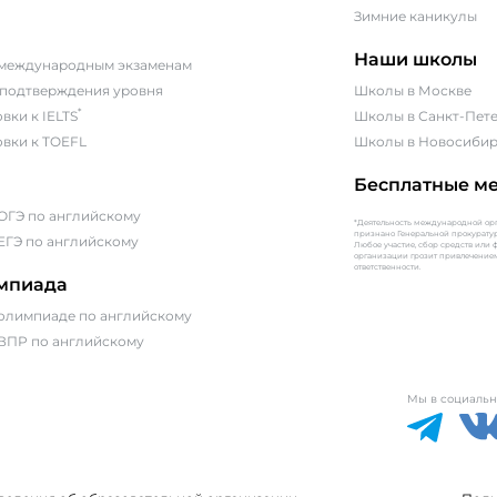
Зимние каникулы
Наши школы
 международным экзаменам
 подтверждения уровня
Школы в Москве
*
вки к IELTS
Школы в Санкт-Пет
овки к TOEFL
Школы в Новосибир
Бесплатные м
 ОГЭ по английскому
*Деятельность международной орга
признано Генеральной прокурату
ЕГЭ по английскому
Любое участие, сбор средств или
организации грозит привлечение
ответственности.
импиада
 олимпиаде по английскому
 ВПР по английскому
Мы в социальны