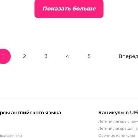
Показать больше
1
2
3
4
5
Вперё
рсы английского языка
Каникулы в UFi
Летний лагерь с из
Летний лагерь для 
ые занятия
Осенние каникулы