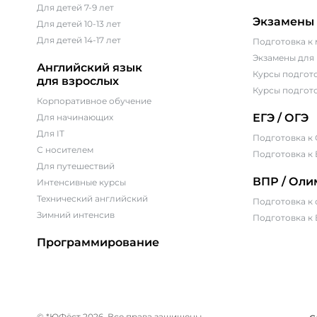
Для детей 7-9 лет
Экзамены
Для детей 10-13 лет
Для детей 14-17 лет
Подготовка к
Экзамены для
Английский язык
Курсы подгото
для взрослых
Курсы подгот
Корпоративное обучение
ЕГЭ / ОГЭ
Для начинающих
Для IT
Подготовка к
С носителем
Подготовка к 
Для путешествий
ВПР / Ол
Интенсивные курсы
Технический английский
Подготовка к
Зимний интенсив
Подготовка к
Программирование
© *ЮФёст 2026. Все права защищены.