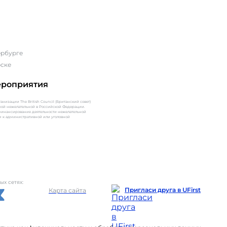
ербурге
ске
ероприятия
низации The British Council (Британский совет)
рой нежелательной в Российской Федерации.
 финансирование деятельности нежелательной
м к административной или уголовной
х сетях:
Пригласи друга в UFirst
Карта сайта