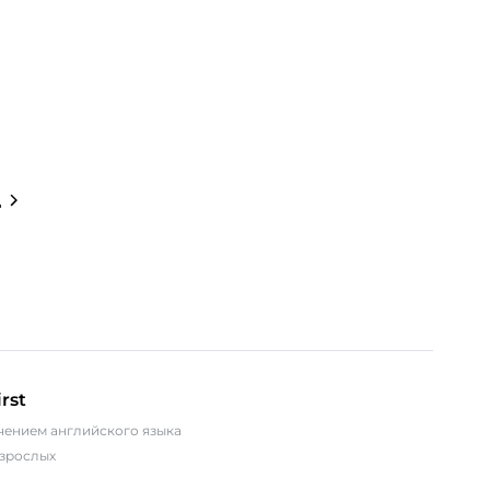
д
rst
учением английского языка
взрослых