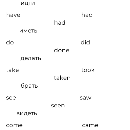
идти
have had
had
иметь
do did
done
делать
take took
taken
брать
see saw
seen
видеть
come came