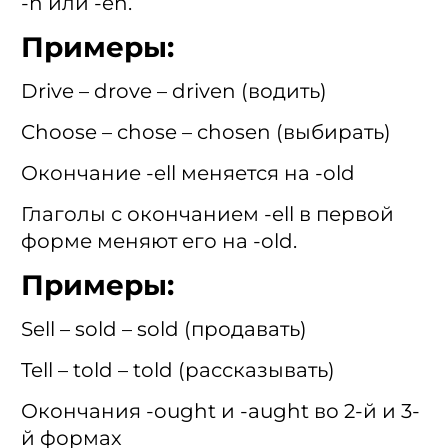
-n или -en.
Примеры:
Drive – drove – driven (водить)
Choose – chose – chosen (выбирать)
Окончание -ell меняется на -old
Глаголы с окончанием -ell в первой
форме меняют его на -old.
Примеры:
Sell – sold – sold (продавать)
Tell – told – told (рассказывать)
Окончания -ought и -aught во 2-й и 3-
й формах