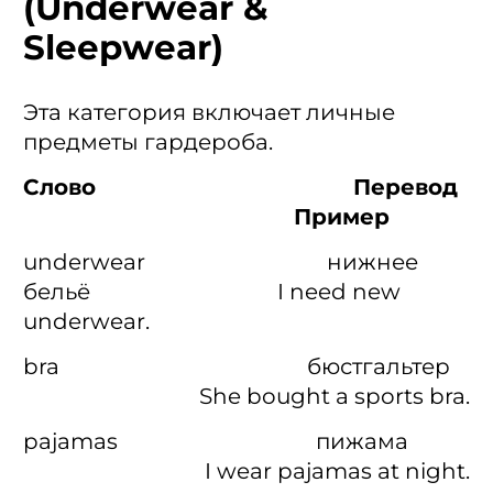
(Underwear &
Sleepwear)
Эта категория включает личные
предметы гардероба.
Слово Перевод
Пример
underwear нижнее
бельё I need new
underwear.
bra бюстгальтер
She bought a sports bra.
pajamas пижама
I wear pajamas at night.