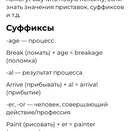
знать значения приставок, суффиксов
и т.д.
Суффиксы
-age — процесс
Break (ломать) + age = breakage
(поломка)
-al — результат процесса
Arrive (прибывать) + al = arrival
(прибытие)
-er, -or — человек, совершающий
действие/профессия
Paint (рисовать) + er = painter