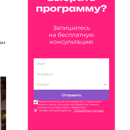
программу?
Запишитесь
на бесплатную
консультацию
дам
Нажимая кнопку, вы соглашаетесь с правилами
акции и даете согласие на обработку личных
данных в соответствии с правилами
Yandex SmartCaptcha •
Обработка данных