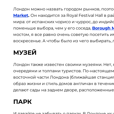
Лондон можно назвать городом рынков, поэто
Market
.
Он находится за Royal Festival Hall в 
мира: от испанских чорисо и чуррос, до индий
поменьше выбора, чем у его соседа,
Borough 
мостом, я все равно очень советую посетить и
воскресенье. А чтобы было из чего выбирать,
МУЗЕЙ
Лондон также известен своими музеями. Нет, 
очередями и толпами туристов. По-настоящем
восточной части Лондона (ближайшая станция 
образ жизни и стиль домов англичан в течение
делают сады на заднем дворе, расположенные 
ПАРК
И давайте не забывать о парках. В Лондоне их 