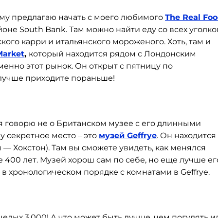
му предлагаю начать с моего любимого
The Real Fo
районе South Bank. Там можно найти еду со всех уголко
ского карри и итальянского мороженого. Хоть, там и
Market
,
который находится рядом с Лондонским
менно этот рынок. Он открыт с пятницу по
 лучше приходите пораньше!
я говорю не о Британском музее с его длинными
у секретное место – это
музей Geffrye
. Он находится
— Хокстон). Там вы сможете увидеть, как менялся
 400 лет. Музей хорош сам по себе, но еще лучше ег
в хронологическом порядке с комнатами в Geffrye.
целых 3.000! А что может быть лучше, чем погулять и