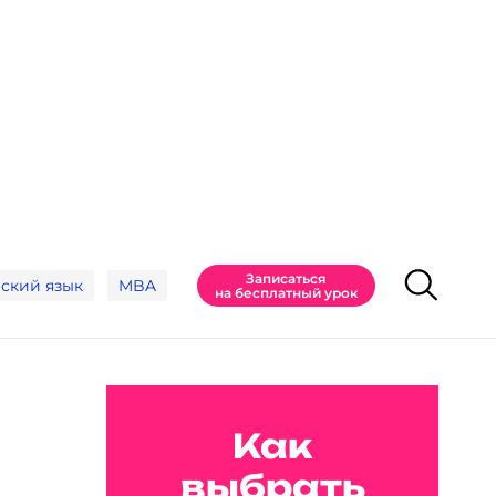
Записаться
ский язык
MBA
на бесплатный урок
Как
выбрать