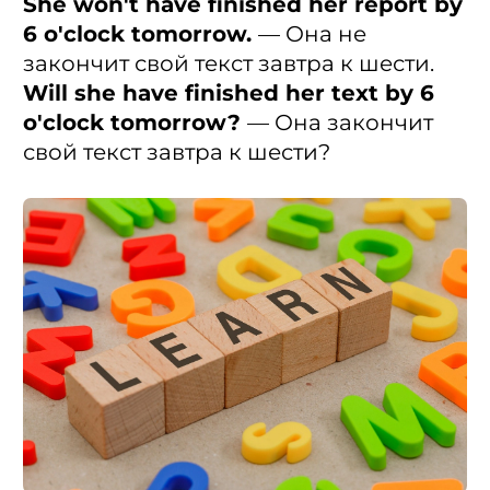
She won't have finished her report by
6 o'clock tomorrow.
— Она не
закончит свой текст завтра к шести.
Will she have finished her text by 6
o'clock tomorrow?
— Она закончит
свой текст завтра к шести?