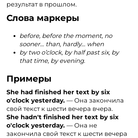
результат в прошлом.
Слова маркеры
before, before the moment, no
sooner… than, hardly… when
by two o’clock, by half past six, by
that time, by evening.
Примеры
She had finished her text by six
o'clock yesterday.
— Она закончила
свой текст к шести вечера вчера.
She hadn't finished her text by six
o'clock yesterday.
— Oна не
закончила свой текст к шести вечера