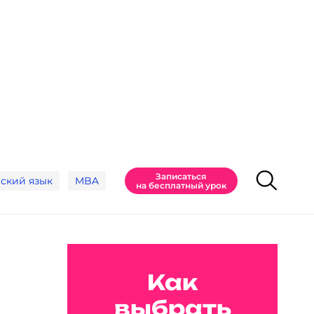
Записаться
ский язык
MBA
на бесплатный урок
Как
выбрать