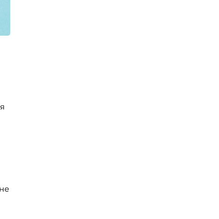
ся
 не