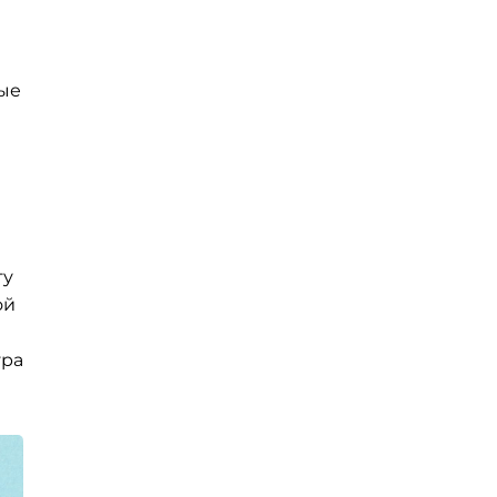
лые
гу
ой
гра