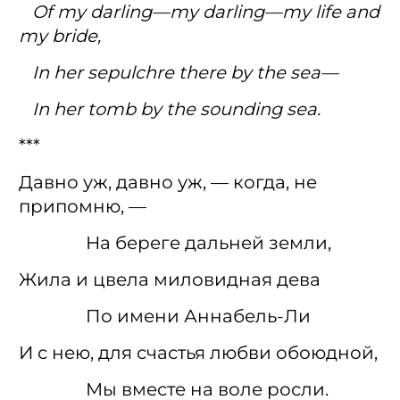
Of my darling—my darling—my life and
my bride,
In her sepulchre there by the sea—
In her tomb by the sounding sea.
***
Давно уж, давно уж, — когда, не
припомню, —
На береге дальней земли,
Жила и цвела миловидная дева
По имени Аннабель-Ли
И с нею, для счастья любви обоюдной,
Мы вместе на воле росли.