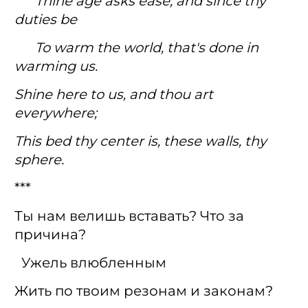
Thine age asks ease, and since thy
duties be
To warm the world, that's done in
warming us.
Shine here to us, and thou art
everywhere;
This bed thy center is, these walls, thy
sphere.
***
Ты нам велишь вставать? Что за
причина?
Ужель влюбленным
Жить по твоим резонам и законам?