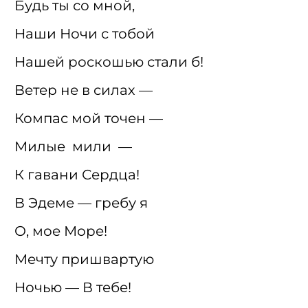
Будь ты со мной,
Наши Ночи с тобой
Нашей роскошью стали б!
Ветер не в силах —
Компас мой точен —
Милые мили —
К гавани Сердца!
В Эдеме — гребу я
О, мое Море!
Мечту пришвартую
Ночью — В тебе!