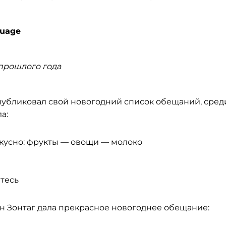
guage
прошлого года
опубликовал свой новогодний список обещаний, сред
а:
е вкусно: фрукты — овощи — молоко
йтесь
ен Зонтаг дала прекрасное новогоднее обещание: