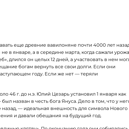
авать еще древние вавилоняне почти 4000 лет назад
 не в январе, а в середине марта, когда сажали урожа
», длился он целых 12 дней, а участвовать в нем мог
ещание богам вернуть все свои долги. Если они
наступающем году. Если же нет — теряли
о 46 г. до н.э. Юлий Цезарь установил 1 января как
ыл назван в честь бога Януса. Дело в том, что у нег
ое назад, — идеальная внешность для символа Нового
ения и давали обещания на будущий год.
влинью клятву». По окончанию года они собирались