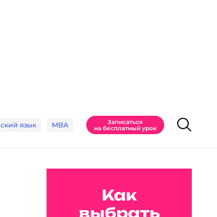
Записаться
ский язык
MBA
на бесплатный урок
Как
выбрать