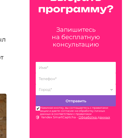
программу?
Запишитесь
на бесплатную
ыл
консультацию
т
Нажимая кнопку, вы соглашаетесь с правилами
акции и даете согласие на обработку личных
данных в соответствии с правилами
Yandex SmartCaptcha •
Обработка данных