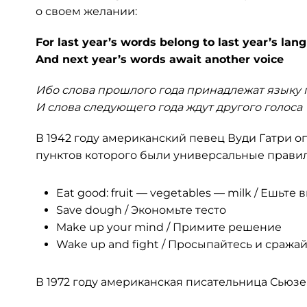
о своем желании:
For last year’s words belong to last year’s lan
And next year’s words await another voice
Ибо слова прошлого года принадлежат языку 
И слова следующего года ждут другого голоса
В 1942 году американский певец Вуди Гатри 
пунктов которого были универсальные правил
Eat good: fruit — vegetables — milk / Ешьт
Save dough / Экономьте тесто
Make up your mind / Примите решение
Wake up and fight / Просыпайтесь и сража
В 1972 году американская писательница Сьюз