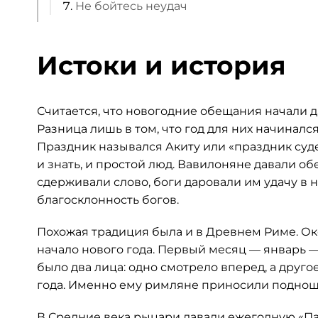
Не бойтесь неудач
Истоки и история
Считается, что новогодние обещания начали д
Разница лишь в том, что год для них начинался
Праздник назывался Акиту или «праздник судеб
и знать, и простой люд. Вавилоняне давали об
сдерживали слово, боги даровали им удачу в 
благосклонность богов.
Похожая традиция была и в Древнем Риме. Окол
начало нового года. Первый месяц — январь — б
было два лица: одно смотрело вперед, а друг
года. Именно ему римляне приносили поднош
В Средние века рыцари давали ежегодную «Па