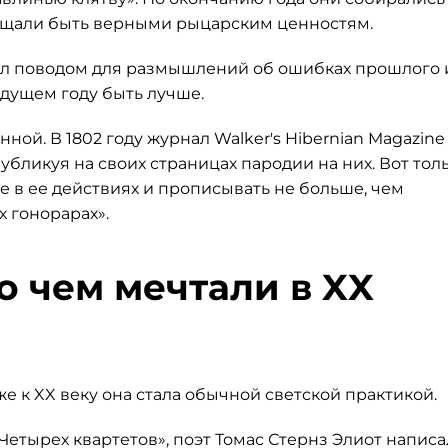
бещали быть верными рыцарским ценностям.
 был поводом для размышлений об ошибках прошлого 
ядущем году быть лучше.
ной. В 1802 году журнал Walker's Hibernian Magazine
ликуя на своих страницах пародии на них. Вот тол
е в ее действиях и прописывать не больше, чем
 гонорарах».
о чем мечтали в XX
е к XX веку она стала обычной светской практикой.
«Четырех квартетов», поэт Томас Стернз Элиот написа