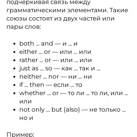
подчеркивая связь между
грамматическими элементами. Такие
союзы состоят из двух частей или
пары слов:
both ... and — и ... и
either ... or — или ... или
rather ... or — или ... или
just as ... so — как ... так и ...
neither ... nor — ни ... ни
if ... then — если ... то
whether ... or — то ли ... то ли, или ...
или
not only ... but (also) — не только ...
но и
Пример: