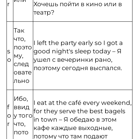
r
Хочешь пойти в кино или в
театр?
Так
что,
I left the party early so I got a
поэто
s
good night's sleep today – Я
му,
o
ушел с вечеринки рано,
след
поэтому сегодня выспался.
овате
льно
Ибо,
I eat at the café every weekend,
f
ввид
for they serve the best bagels
o
у того
in town – Я обедаю в этом
r
что,
кафе каждые выходные,
пото
потому что там подают