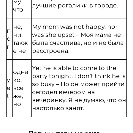
му
лучшие рогалики в городе.
что
не,
My mom was not happy, nor
n
ни,
was she upset – Моя мама не
o
такж
была счастлива, но и не была
r
е не
расстроена.
Yet he is able to come to the
одна
party tonight. I don’t think he is
y
ко,
so busy – Но он может прийти
e
все
сегодня вечером на
t
же,
вечеринку. Я не думаю, что он
но
настолько занят.