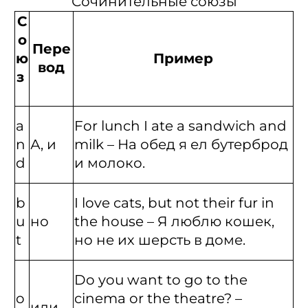
Сочинительные союзы
С
о
Пере
ю
Пример
вод
з
a
For lunch I ate a sandwich and
n
А, и
milk – На обед я ел бутерброд
d
и молоко.
b
I love cats, but not their fur in
u
но
the house – Я люблю кошек,
t
но не их шерсть в доме.
Do you want to go to the
o
cinema or the theatre? –
или