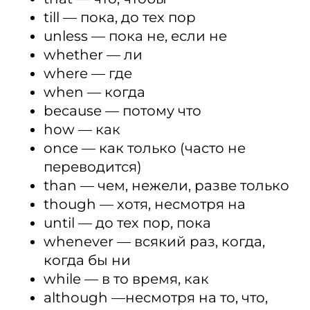
till — пока, до тех пор
unless — пока не, если не
whether — ли
where — где
when — когда
because — потому что
how — как
once — как только (часто не
переводится)
than — чем, нежели, разве только
though — хотя, несмотря на
until — до тех пор, пока
whenever — всякий раз, когда,
когда бы ни
while — в то время, как
although —несмотря на то, что,