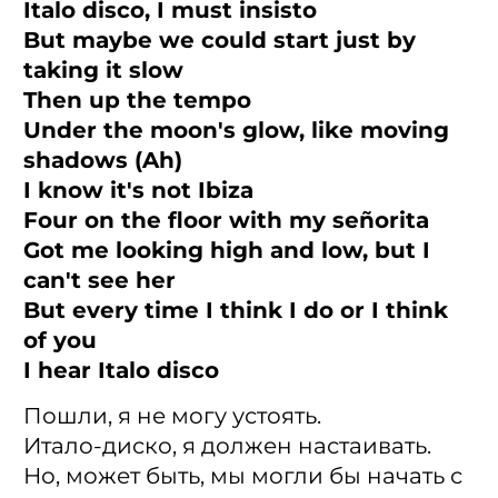
Italo disco, I must insisto
But maybe we could start just by
taking it slow
Then up the tempo
Under the moon's glow, like moving
shadows (Ah)
I know it's not Ibiza
Four on the floor with my señorita
Got me looking high and low, but I
can't see her
But every time I think I do or I think
of you
I hear Italo disco
Пошли, я не могу устоять.
Итало-диско, я должен настаивать.
Но, может быть, мы могли бы начать с