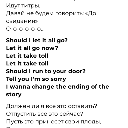
Идут титры,
Давай не будем говорить: «До
свидания»
О-о-о-о-о-о…
Should I let it all go?
Let it all go now?
Let it take toll
Let it take toll
Should I run to your door?
Tell you I'm so sorry
I wanna change the ending of the
story
Должен ли я все это оставить?
Отпустить все это сейчас?
Пусть это принесет свои плоды,