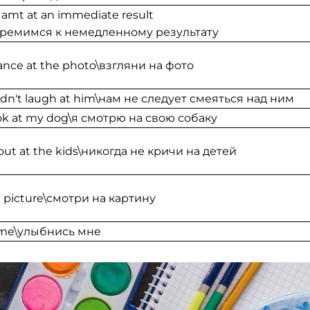
 amt at an immediate result
тремимся к немедленному результату
lance at the photo\взгляни на фото
dn't laugh at him\нам не следует смеяться над ним
ook at my dog\я смотрю на свою собаку
out at the kids\никогда не кричи на детей
a picture\смотри на картину
 me\улыбнись мне