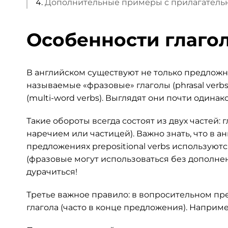
Дополнительные примеры с прилагательн
Особенности глаго
В английском существуют не только предложные 
называемые «фразовые» глаголы (рhrasal verb
(multi-word verbs). Выглядят они почти одина
Такие обороты всегда состоят из двух частей: 
наречием или частицей). Важно знать, что в 
предложениях prepositional verbs используются
(фразовые могут использоваться без дополнени
дурачиться!
Третье важное правило: в вопросительном пр
глагола (часто в конце предложения). Например