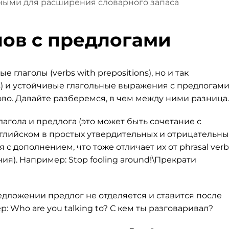
ыми для расширения словарного запаса
лов с предлогами
глаголы (verbs with prepositions), но и так
s) и устойчивые глагольные выражения с предлогам
ково. Давайте разберемся, в чем между ними разница.
глагола и предлога (это может быть сочетание с
английском в простых утвердительных и отрицательны
 с дополнением, что тоже отличает их от рhrasal verb
я). Например: Stop fooling around!\Прекрати
едложении предлог не отделяется и ставится после
: Who are you talking to? С кем ты разговаривал?