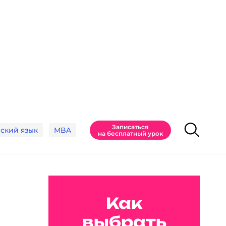
Записаться
ский язык
MBA
на бесплатный урок
Как
выбрать