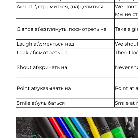
Aim at \ стремиться, (на)целиться
We don’t
Мы не с
Glance at\взглянуть, посмотреть на
Take a g
Laugh at\смеяться над
We shoul
Look at\смотреть на
Then I l
Shout at\кричать на
Never sh
Point at\указывать на
Point at 
Smile at\улыбаться
Smile at