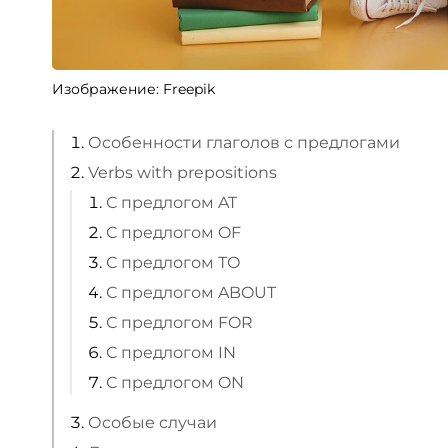
Изображение: Freepik
Особенности глаголов с предлогами
Verbs with prepositions
С предлогом AT
С предлогом OF
С предлогом ТО
С предлогом ABOUT
С предлогом FOR
С предлогом IN
С предлогом ON
Особые случаи