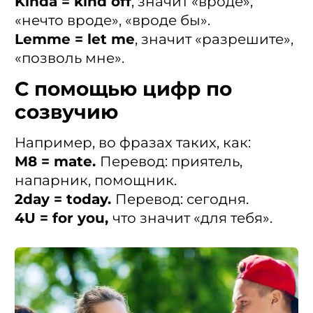
Kinda = kind off
, значит «вроде»,
«нечто вроде», «вроде бы».
Lemme = let me
, значит «разрешите»,
«позволь мне».
С помощью цифр по
созвучию
Например, во фразах таких, как:
M8 = mate.
Перевод: приятель,
напарник, помощник.
2day = today.
Перевод: сегодня.
4U = for you,
что значит «для тебя».