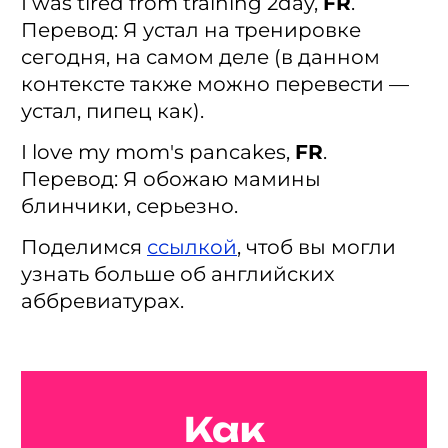
I was tired from training 2day,
FR
.
Перевод: Я устал на тренировке
сегодня, на самом деле (в данном
контексте также можно перевести —
устал, пипец как).
I love my mom's pancakes,
FR
.
Перевод: Я обожаю мамины
блинчики, серьезно.
Поделимся
ссылкой
, чтоб вы могли
узнать больше об английских
аббревиатурах.
Как