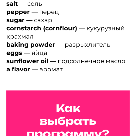
salt
— соль
pepper
— перец
sugar
— сахар
cornstarch (cornflour)
— кукурузный
крахмал
baking powder
— разрыхлитель
eggs
— яйца
sunflower oil
— подсолнечное масло
a flavor
— аромат
Как
выбрать
программу?