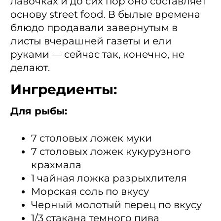
лавочках и до сих пор оно составляет
основу street food. В былые времена
блюдо продавали завернутым в
листы вчерашней газеты и ели
руками — сейчас так, конечно, не
делают.
Ингредиенты:
Для рыбы:
7 столовых ложек муки
7 столовых ложек кукурузного
крахмала
1 чайная ложка разрыхлителя
Морская соль по вкусу
Черный молотый перец по вкусу
1/3 стакана темного пива