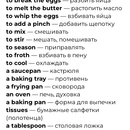
to break the eggs
— разбить яйца
to melt the butter
— растопить масло
to whip the eggs
— взбивать яйца
to add a pinch
— добавить щепотку
to mix
— смешивать
to stir
— мешать, помешивать
to season
— приправлять
to froth
— взбивать в пену
to cool
— охлаждать
a saucepan
— кастрюля
a baking tray
— противень
a frying pan
— сковорода
an oven
— печь, духовка
a baking pan
— форма для выпечки
tissues
— бумажные салфетки
(полотенца)
a tablespoon
— столовая ложка