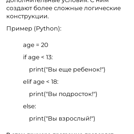
дополнительные условия. С ним
создают более сложные логические
конструкции.
Пример (Python):
age = 20
if age < 13:
print("Вы еще ребенок!")
elif age < 18:
print("Вы подросток!")
else:
print("Вы взрослый!")