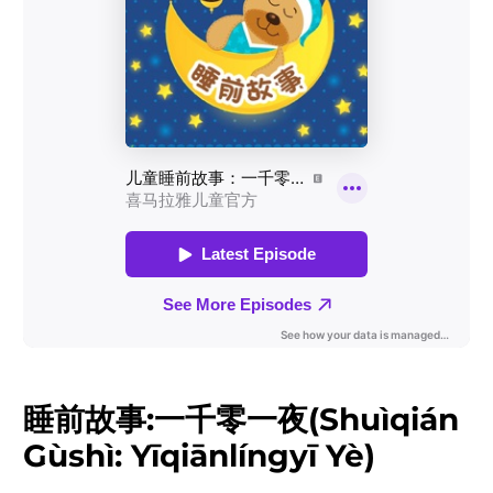
睡前故事:一千零一夜(Shuìqián
Gùshì: Yīqiānlíngyī Yè)