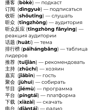
播客 (
bòkè
) — подкаст
订阅 (
dìngyuè
) — подписаться
收听 (
shōutīng
) — слушать
听众 (
tīngzhòng
) — аудитория
听众反应 (
tīngzhòng fǎnyìng
) —
реакция аудитории
话题 (
huàt
í) — тема
排行榜 (
páihángbǎng
) — таблица
лидеров
推荐 (
tuījiàn
) — рекомендовать
主持 (
zhǔchí
) — хозяин
嘉宾 (
jiābīn
) — гость
聚会 (
jùhuì
) — собирать
节目 (
jiémù
) — программа
平台 (
píngtái
) — платформа
下载 (
xiàzài
) — скачать
电台 (
diàntái
) — радио