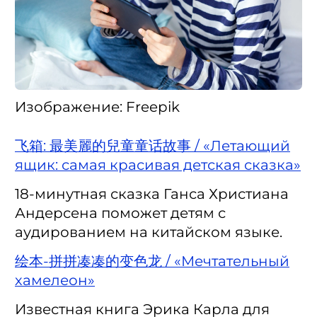
Изображение: Freepik
飞箱: 最美麗的兒童童话故事 / «Летающий
ящик: самая красивая детская сказка»
18-минутная сказка Ганса Христиана
Андерсена поможет детям с
аудированием на китайском языке.
绘本-拼拼凑凑的变色龙 / «Мечтательный
хамелеон»
Известная книга Эрика Карла для