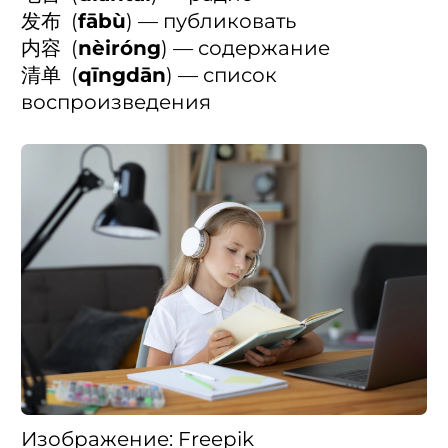
发布 (
fābù
) — публиковать
内容 (
nèiróng
) — содержание
清单 (
qīngdān
) — список
воспроизведения
Изображение: Freepik