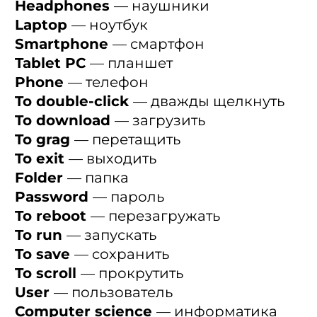
Headphones
— наушники
Laptop
— ноутбук
Smartphone
— смартфон
Tablet PC
— планшет
Phone
— телефон
To double-click
— дважды щелкнуть
To download
— загрузить
To grag
— перетащить
To exit
— выходить
Folder
— папка
Password
— пароль
To reboot
— перезагружать
To run
— запускать
To save
— сохранить
To scroll
— прокрутить
User
— пользователь
Computer science
— информатика