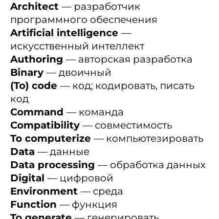
Architect
— разработчик
программного обеспечения
Artificial intelligence
—
искусственный интеллект
Authoring
— авторская разработка
Binary
— двоичный
(To) code
— код; кодировать, писать
код
Command
— команда
Compatibility
— совместимость
To computerize
— компьютезировать
Data
— данные
Data processing
— обработка данных
Digital
— цифровой
Environment
— среда
Function
— функция
To generate
— генерировать