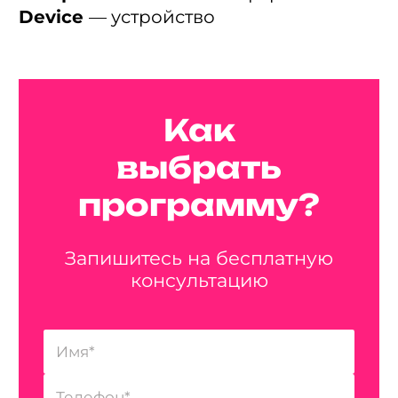
Device
— устройство
Как
выбрать
программу?
Запишитесь на бесплатную
консультацию