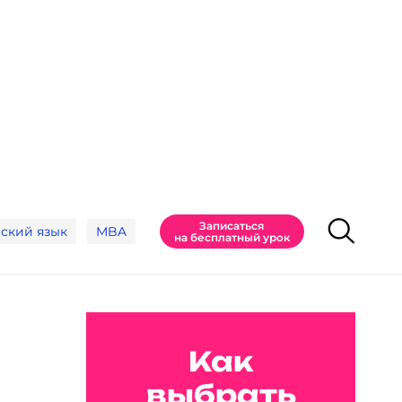
Записаться
ский язык
MBA
на бесплатный урок
Как
выбрать